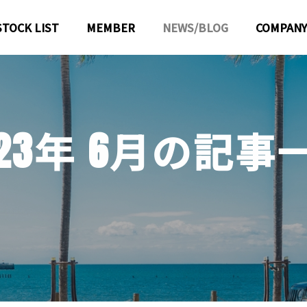
STOCK LIST
MEMBER
NEWS/BLOG
COMPANY
2
3
年
6
月
の
記
事