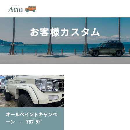
お
客
様
カ
ス
タ
ム
オールペイントキャンペ
ーン - 78ﾌﾟﾗﾄﾞ